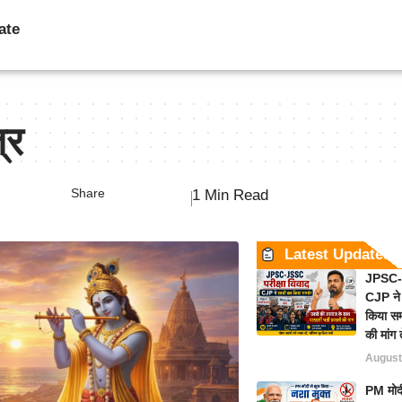
ate
्र
Share
1 Min Read
Latest Updates
JPSC-J
CJP ने 
किया समर
की मांग 
August
PM मोदी