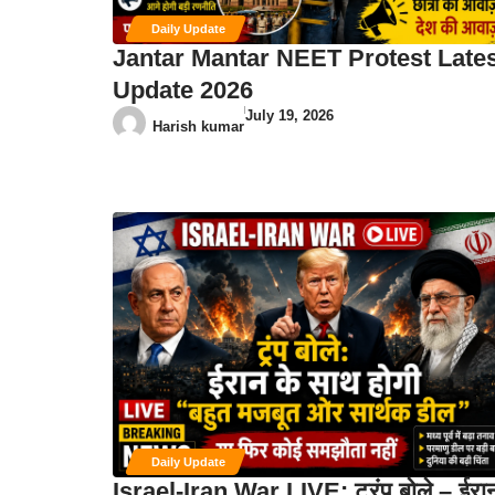
Daily Update
Jantar Mantar NEET Protest Late
Update 2026
July 19, 2026
Harish kumar
Daily Update
Israel-Iran War LIVE: ट्रंप बोले – ईरा