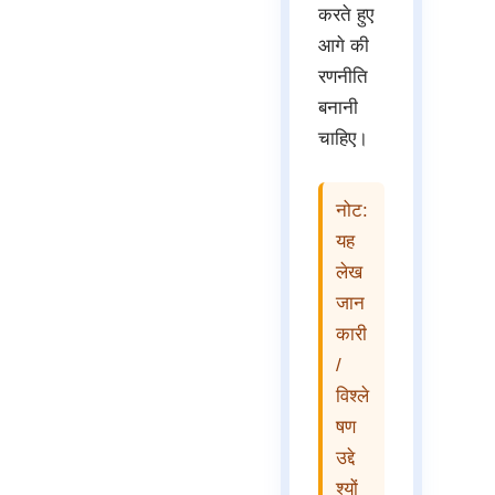
करते हुए
आगे की
रणनीति
बनानी
चाहिए।
नोट:
यह
लेख
जान
कारी
/
विश्ले
षण
उद्दे
श्यों