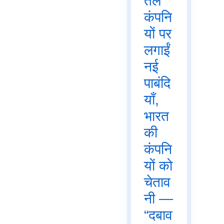
तेल
कंपनि
यों पर
लगाईं
नई
पाबंदि
याँ,
भारत
की
कंपनि
यों को
चेताव
नी —
“दबाव