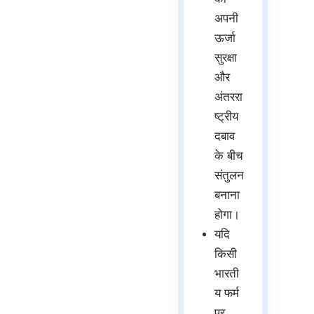
अपनी
ऊर्जा
सुरक्षा
और
अंतररा
ष्ट्रीय
दबाव
के बीच
संतुलन
बनाना
होगा।
यदि
किसी
भारती
य फर्म
पर