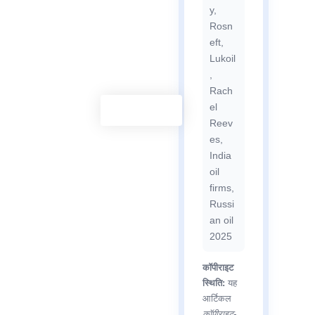
y,
Rosn
eft,
Lukoil
,
Rach
el
Reev
es,
India
oil
firms,
Russi
an oil
2025
कॉपीराइट
स्थिति:
यह
आर्टिकल
कॉपीराइट-