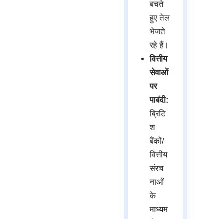
बचते
हुए तेल
भेजते
रहे हैं।
वित्तीय
सेवाओं
पर
पाबंदी:
ब्रिटि
श
बैंकों/
वित्तीय
संरच
नाओं
के
माध्यम