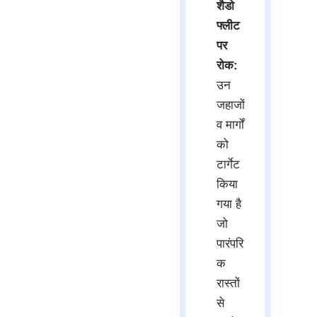
शैडो
फ्लीट
पर
रोक:
उन
जहाजों
व मार्गों
को
टार्गेट
किया
गया है
जो
पारंपरि
क
रास्तों
से