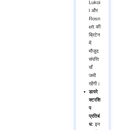
Lukoi
l और
Rosn
eft की
ब्रिटेन
में
मौजूद
संपत्ति
याँ
जमी
रहेंगी।
डायरे
क्टरशि
प
प्रतिबं
ध:
इन