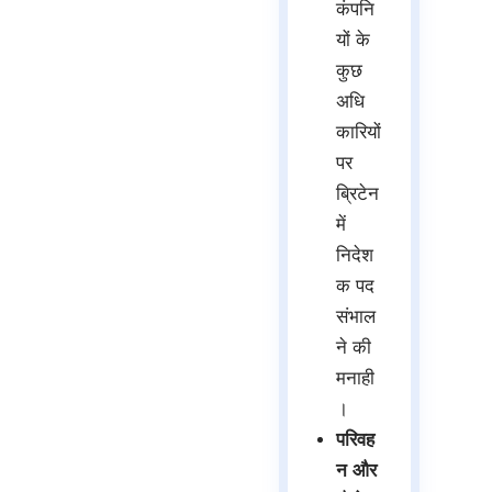
कंपनि
यों के
कुछ
अधि
कारियों
पर
ब्रिटेन
में
निदेश
क पद
संभाल
ने की
मनाही
।
परिवह
न और