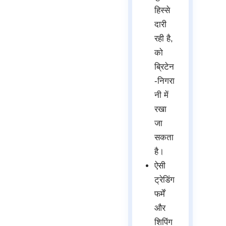
हिस्से
दारी
रही है,
को
ब्रिटेन
-निगरा
नी में
रखा
जा
सकता
है।
ऐसी
ट्रेडिंग
फर्में
और
शिपिंग