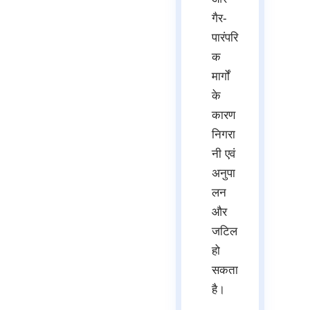
गैर-
पारंपरि
क
मार्गों
के
कारण
निगरा
नी एवं
अनुपा
लन
और
जटिल
हो
सकता
है।