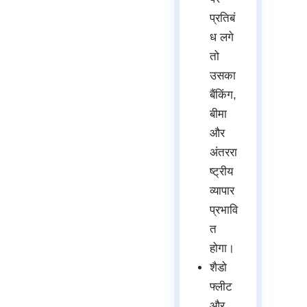
प्रतिबं
ध लगे
तो
उसका
बैंकिंग,
बीमा
और
अंतररा
ष्ट्रीय
व्यापार
प्रभावि
त
होगा।
शैडो
फ्लीट
और