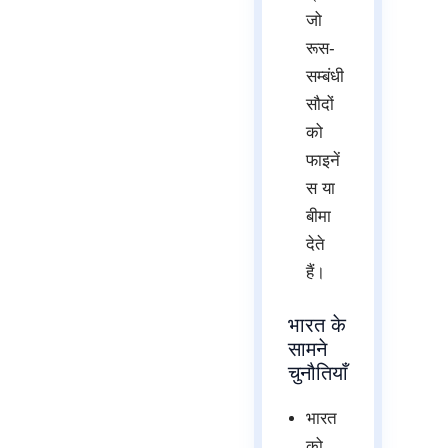
जो
रूस-
सम्बंधी
सौदों
को
फाइनें
स या
बीमा
देते
हैं।
भारत के
सामने
चुनौतियाँ
भारत
को