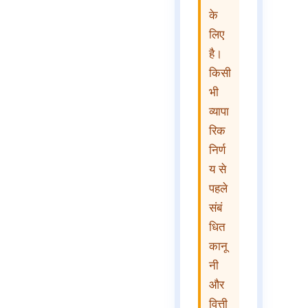
के
लिए
है।
किसी
भी
व्यापा
रिक
निर्ण
य से
पहले
संबं
धित
कानू
नी
और
वित्ती