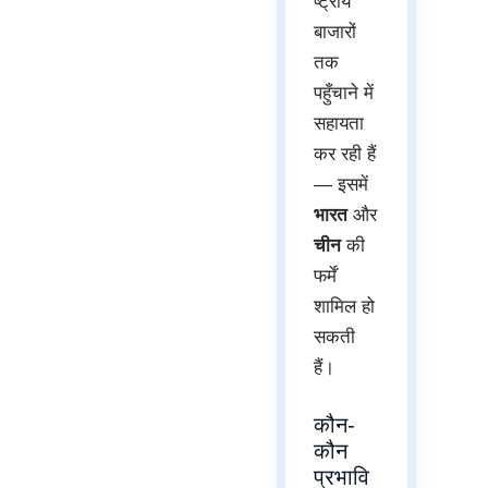
ष्ट्रीय
बाजारों
तक
पहुँचाने में
सहायता
कर रही हैं
— इसमें
भारत
और
चीन
की
फर्में
शामिल हो
सकती
हैं।
कौन-
कौन
प्रभावि