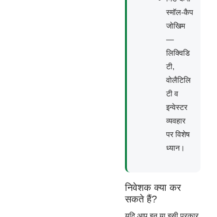
स्मॉल-कैप
जोखिम
—
लिक्विडि
टी,
वोलैटिलि
टी व
इन्वेस्टर
व्यवहार
पर विशेष
ध्यान।
निवेशक क्या कर
सकते हैं?
यदि आप इन या इसी प्रकार