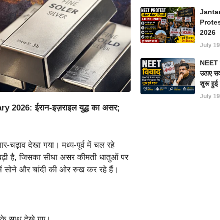
Janta
Prote
2026
July 19
NEET परी
उठाए सवा
शुरू हु
July 19
 2026: ईरान-इज़राइल युद्ध का असर;
-चढ़ाव देखा गया। मध्य-पूर्व में चल रहे
ा बढ़ी है, जिसका सीधा असर कीमती धातुओं पर
 में सोने और चांदी की ओर रुख कर रहे हैं।
त के साथ देखे गए।