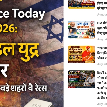
किया समर
की मांग 
August
PM मोदी
युवा अभ
लिए युवा
August
सम्प्रदा
हित हरिव
जीवन प
July 20
दिल्ली
सोनम वा
रखने का
प्रदर्शन
कार्रवा
के बीच 
July 20