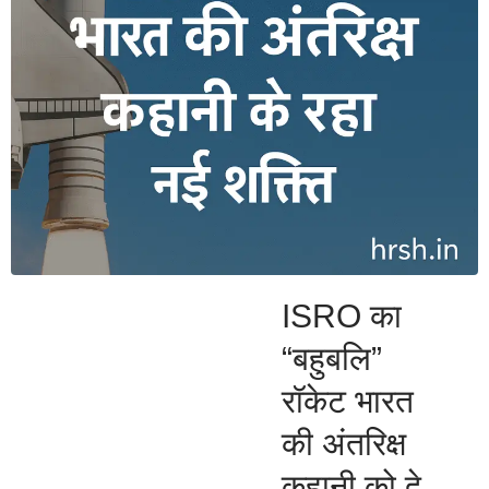
ISRO का
“बहुबलि”
रॉकेट भारत
की अंतरिक्ष
कहानी को दे