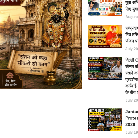
युवा अभ
लिए युवा
August
सम्प्रदा
हित हरिव
जीवन प
July 20
दिल्ली
सोनम वा
रखने का
प्रदर्शन
कार्रवा
के बीच 
July 20
Janta
Prote
2026
July 19