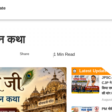
ate
वन कथा
Share
1 Min Read
Latest Updates
JPSC-J
CJP ने 
किया समर
की मांग 
August
PM मोदी