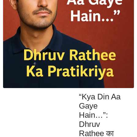
“Kya Din Aa
Gaye
Hain…”:
Dhruv
Rathee का