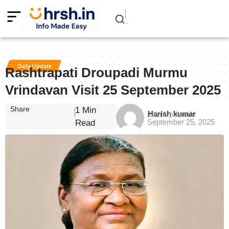
Daily Update
Rashtrapati Droupadi Murmu
Vrindavan Visit 25 September 2025
Share
1 Min
Harish kumar
Last Updated:
September 25, 2025
Read