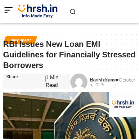
Daily Update
RBI Issues New Loan EMI
Guidelines for Financially Stressed
Borrowers
Share
1 Min
Harish kumar
Last Updated: October
5, 2025
Read