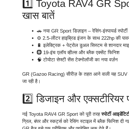
1️⃣ Toyota RAV4 GR Spor
खास बातें
🚗 नया GR Sport डिज़ाइन – रेसिंग-इंस्पायर्ड स्पोर्टी
⚙️ 2.5-लीटर हाइब्रिड इंजन के साथ 222hp की पाव
🔋 इलेक्ट्रिक + पेट्रोल डुअल सिस्टम से शानदार मा
🛞 19-इंच एलॉय व्हील्स और ब्लैक एक्सेंट फिनिश
🧠 टोयोटा सेफ्टी सेंस टेक्नोलॉजी का नया वर्ज़न
GR (Gazoo Racing) सीरीज़ के तहत आने वाली यह SUV
जा रही है।
2️⃣ डिजाइन और एक्सटीरियर 
नई Toyota RAV4 GR Sport को पूरी तरह
स्पोर्टी आइडेंटिट
ग्रिल, बंपर और स्कर्ट्स को रेसिंग स्टाइल में ब्लैक फिनिश दी 
GR बैज इसे एक प्रीमियम और एग्रेसिव लुक देते हैं।