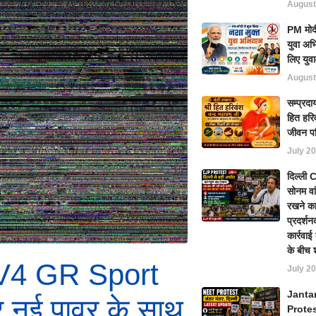
August
PM मोदी
युवा अभ
लिए युवा
August
सम्प्रदा
हित हरिव
जीवन प
July 20
दिल्ली
सोनम वा
रखने का
प्रदर्शन
कार्रवा
के बीच 
AV4 GR Sport
July 20
Janta
र नई पावर के साथ
Prote