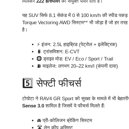
मिलकर
222 हॉर्सपावर
की संयुक्त पावर देता है।
यह SUV सिर्फ 8.1 सेकंड में 0 से 100 km/h की स्पीड पकड़
Torque Vectoring AWD सिस्टम** भी जोड़ा है जो हर तरह के 
है।
⚡ इंजन: 2.5L हाइब्रिड (पेट्रोल + इलेक्ट्रिक)
🔋 ट्रांसमिशन: E-CVT
🛞 ड्राइव मोड: EV / Eco / Sport / Trail
⛽ माइलेज: लगभग 20–22 km/l (कंपनी दावा)
5️⃣ सेफ्टी फीचर्स
टोयोटा ने RAV4 GR Sport को सुरक्षा के मामले में भी बेहतरी
Sense 3.0
शामिल है जिसमें ये फीचर्स मिलते हैं:
🚘 प्री-कोलिजन ब्रेकिंग सिस्टम
🛣️ लेन कीप असिस्ट