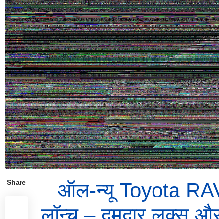
Share
ऑल-न्यू Toyota R
लॉन्च – दमदार लुक्स औ