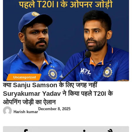
Uncategorized
क्या Sanju Samson के लिए जगह नहीं
Suryakumar Yadav ने किया पहले T20I के
ओपनिंग जोड़ी का ऐलान
December 8, 2025
Harish kumar