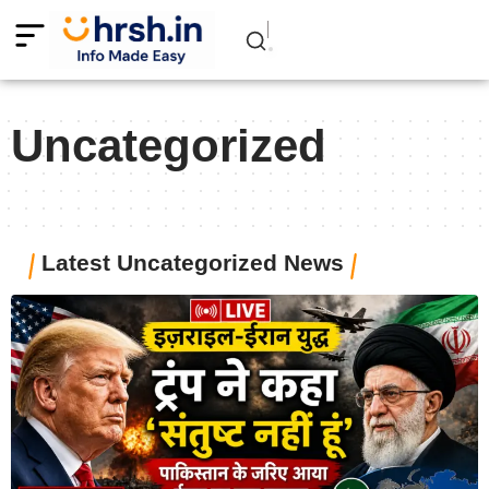
Uncategorized
Latest Uncategorized News