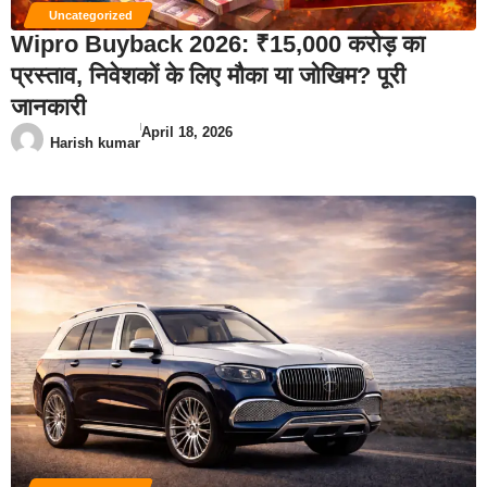
Uncategorized
Wipro Buyback 2026: ₹15,000 करोड़ का
प्रस्ताव, निवेशकों के लिए मौका या जोखिम? पूरी
जानकारी
April 18, 2026
Harish kumar