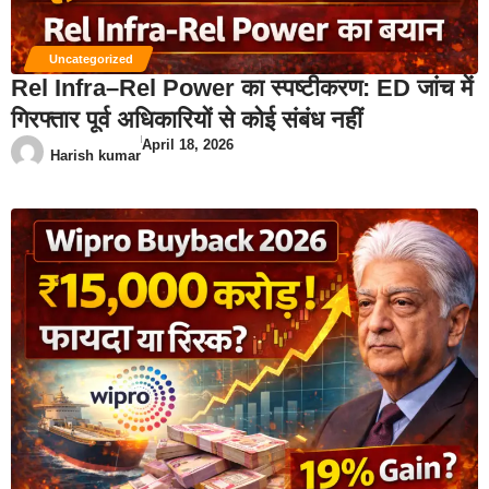
Uncategorized
Rel Infra–Rel Power का स्पष्टीकरण: ED जांच में
गिरफ्तार पूर्व अधिकारियों से कोई संबंध नहीं
April 18, 2026
Harish kumar