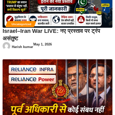
Uncategorized
Israel–Iran War LIVE: नए प्रस्ताव पर ट्रंप
असंतुष्ट
May 1, 2026
Harish kumar