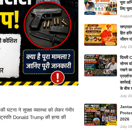
युवा अभ
लिए युवा
August
सम्प्रदा
हित हरिव
जीवन प
July 20
दिल्ली
सोनम वा
रखने का
प्रदर्शन
कार्रवा
के बीच 
July 20
Janta
की घटना ने सुरक्षा व्यवस्था को लेकर गंभीर
Prote
राष्ट्रपति Donald Trump की हत्या की
2026
July 19