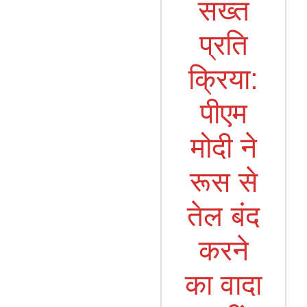
सख्त
प्रति
क्रिया:
पीएम
मोदी ने
रूस से
तेल बंद
करने
का वादा