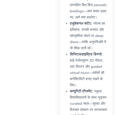
प्रभावित किए बिना
periodic
briefings
—क्या कदम उठाए
गए, आगे क्या बदलेगा।
एजुकेशनल कंटेंट:
ज्वेल्स का
इतिहास, उनकी बनावट और
सांस्कृतिक संदर्भ पर
deep
dives
—ताकि अनुपस्थिति में
भी सीख जारी रहे।
डिजिटल/हाइब्रिड डिस्प्ले:
हाई-रेज़ोल्यूशन 3D मॉडल,
AR फिल्टर और
guided
virtual tours
—दर्शकों की
कनेक्टिविटी बनाए रखने के
लिए।
कम्युनिटी एंगेजमेंट:
स्कूल/
विश्वविद्यालयों के साथ जुड़कर
curated सत्र—सुरक्षा और
विरासत संरक्षण पर जागरूकता