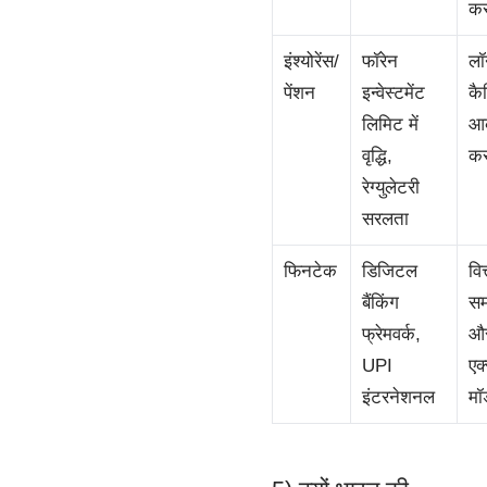
कर
इंश्योरेंस/
फॉरेन
लॉन
पेंशन
इन्वेस्टमेंट
कै
लिमिट में
आक
वृद्धि,
कर
रेग्युलेटरी
सरलता
फिनटेक
डिजिटल
वित
बैंकिंग
सम
फ्रेमवर्क,
औ
UPI
एक्
इंटरनेशनल
मॉ