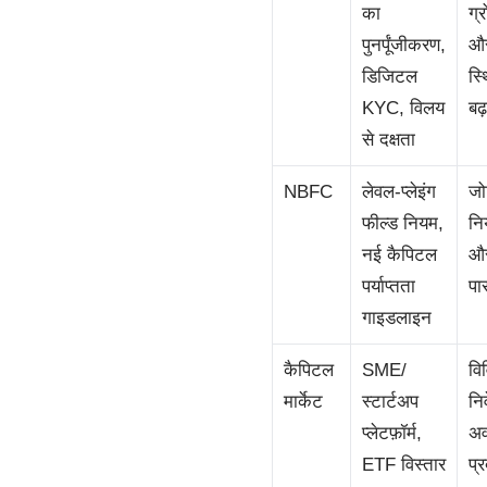
का
ग्
पुनर्पूंजीकरण,
औ
डिजिटल
स्
KYC, विलय
बढ
से दक्षता
NBFC
लेवल-प्लेइंग
जो
फील्ड नियम,
नि
नई कैपिटल
औ
पर्याप्तता
पा
गाइडलाइन
कैपिटल
SME/
वि
मार्केट
स्टार्टअप
नि
प्लेटफ़ॉर्म,
अ
ETF विस्तार
प्