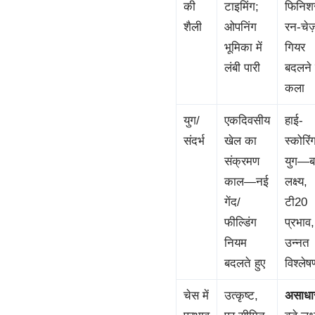
की
टाइमिंग;
फिनिश
शैली
ओपनिंग
रन-चेज़
भूमिका में
गियर
लंबी पारी
बदलने
कला
युग/
एकदिवसीय
हाई-
संदर्भ
खेल का
स्कोरिं
संक्रमण
युग—बड
काल—नई
लक्ष्य,
गेंद/
टी20
फील्डिंग
प्रभाव,
नियम
उन्नत
बदलते हुए
विश्लेष
चेस में
उत्कृष्ट,
असाधा