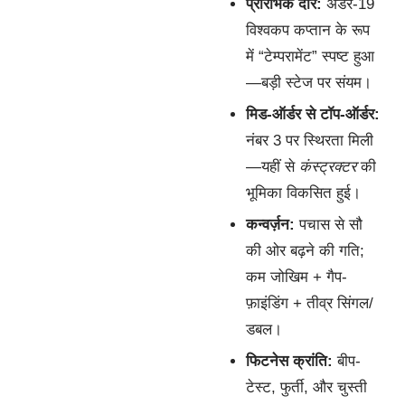
प्रारंभिक दौर:
अंडर-19
विश्वकप कप्तान के रूप
में “टेम्परामेंट” स्पष्ट हुआ
—बड़ी स्टेज पर संयम।
मिड-ऑर्डर से टॉप-ऑर्डर:
नंबर 3 पर स्थिरता मिली
—यहीं से
कंस्ट्रक्टर
की
भूमिका विकसित हुई।
कन्वर्ज़न:
पचास से सौ
की ओर बढ़ने की गति;
कम जोखिम + गैप-
फ़ाइंडिंग + तीव्र सिंगल/
डबल।
फिटनेस क्रांति:
बीप-
टेस्ट, फुर्ती, और चुस्ती