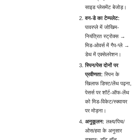
साइड प्लेसमेंट बेजोड़।
वन-डे का टेम्पलेट:
पावरप्ले में जोखिम-
नियंत्रित स्ट्रोक्स →
मिड-ओवर्स में गैप-प्ले →
डेथ में एक्सेलरेशन।
स्पिन/पेस दोनों पर
प्रवीणता:
स्पिन के
खिलाफ डिफ्ट/लेंथ पढ़ना,
पेसर्स पर शॉर्ट-ऑफ-लेंथ
को मिड-विकेट/स्क्वायर
पर मोड़ना।
अनुकूलन:
लक्ष्य/पिच/
ओस/हवा के अनुसार
रफ्तार;
डॉट-बॉल