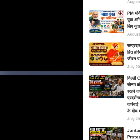
August
PM मोदी
युवा अभ
लिए युवा
August
सम्प्रदा
हित हरिव
जीवन प
July 20
दिल्ली
सोनम वा
रखने का
प्रदर्शन
कार्रवा
के बीच 
July 20
Janta
Prote