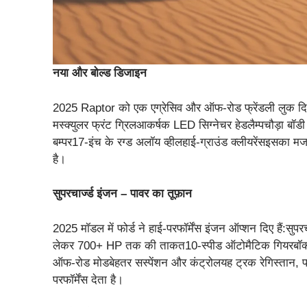
नया और बोल्ड डिजाइन
2025 Raptor को एक एग्रेसिव और ऑफ-रोड फ्रेंडली लुक दिय
मस्क्युलर फ्रंट ग्रिलआकर्षक LED सिग्नेचर हेडलैम्पचौड़ा ब
बम्पर17-इंच के रग्ड अलॉय व्हीलहाई-ग्राउंड क्लीयरेंसइसका
है।
सुपरचार्ज्ड इंजन – पावर का तूफ़ान
2025 मॉडल में फोर्ड ने हाई-परफॉर्मेंस इंजन ऑप्शन दिए हैं:
लेकर 700+ HP तक की ताकत10-स्पीड ऑटोमैटिक गियरबॉक्स
ऑफ-रोड मोडबेहतर सस्पेंशन और कंट्रोलयह ट्रक रेगिस्तान
परफॉर्मेंस देता है।