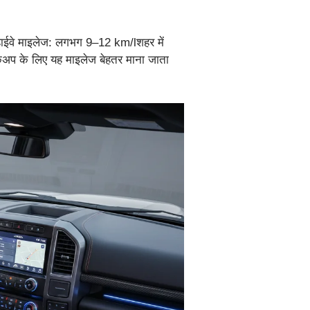
:हाईवे माइलेज: लगभग 9–12 km/lशहर में
कअप के लिए यह माइलेज बेहतर माना जाता