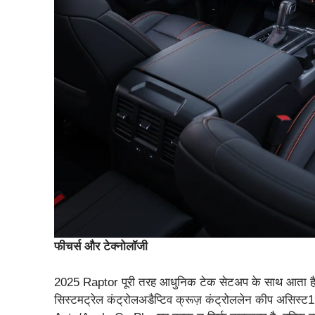
फीचर्स और टेक्नोलॉजी
2025 Raptor पूरी तरह आधुनिक टेक सेटअप के साथ आता है:
सिस्टमट्रेल कंट्रोलअडैप्टिव क्रूज़ कंट्रोललेन कीप असिस्