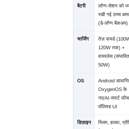
बैटरी
लॉन्ग-सेशन को ध्य
रखी गई उच्च क्षम
(डे-लॉन्ग बैकअप)
चार्जिंग
तेज़ वायर्ड (10
120W तक) +
वायरलेस (संभावि
50W)
OS
Android आधारि
OxygenOS के
नए/AI-स्मार्ट फीचर
पॉलिश्ड UI
डिज़ाइन
स्लिम, हल्का, प्र