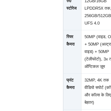
रैम/
12GB/16GB
स्टोरेज
LPDDR5X तक
256GB/512GB
UFS 4.0
रियर
50MP (वाइड, O
कैमरा
+ 50MP (अल्ट्र
वाइड) + 50MP
(टेलीफोटो), 3x
ऑप्टिकल ज़ूम
फ्रंट
32MP, 4K तक
कैमरा
वीडियो सपोर्ट (कॉन
और कॉल्स के लिए
बेहतर)