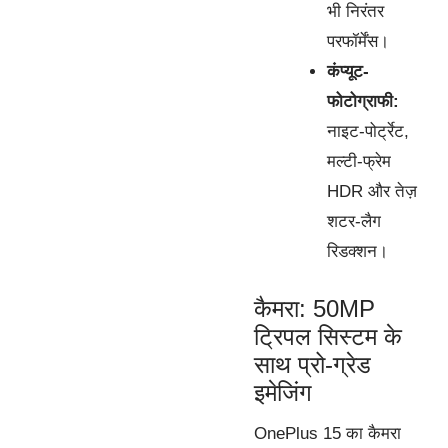
भी निरंतर
परफॉर्मेंस।
कंप्यूट-
फोटोग्राफी:
नाइट-पोर्ट्रेट,
मल्टी-फ्रेम
HDR और तेज़
शटर-लैग
रिडक्शन।
कैमरा: 50MP
ट्रिपल सिस्टम के
साथ प्रो-ग्रेड
इमेजिंग
OnePlus 15 का कैमरा