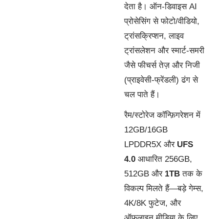
देता है। ऑन-डिवाइस AI
प्रोसेसिंग से फोटो/वीडियो,
ट्रांसक्रिप्शन, लाइव
ट्रांसलेशन और स्मार्ट-समरी
जैसे फीचर्स तेज़ और निजी
(प्राइवेसी-फ्रेंडली) ढंग से
चल पाते हैं।
रैम/स्टोरेज कॉन्फ़िगरेशन में
12GB/16GB
LPDDR5X और
UFS
4.0
आधारित 256GB,
512GB और
1TB
तक के
विकल्प मिलते हैं—बड़े गेम्स,
4K/8K फुटेज, और
ऑफलाइन मीडिया के लिए