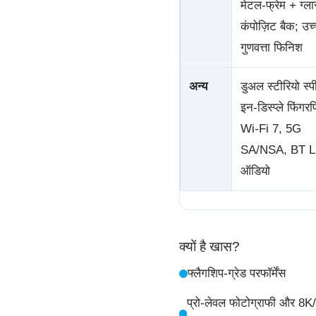
मेटल-फ्रेम + ग्ल
कंपोज़िट बैक; उच
गुणवत्ता फिनिश
अन्य
डुअल स्टीरियो स्प
इन-डिस्प्ले फिंगरप्
Wi-Fi 7, 5G
SA/NSA, BT 
ऑडियो
क्यों है खास?
फ्लैगशिप-ग्रेड परफॉर्मेंस
प्रो-लेवल फोटोग्राफी और 8K