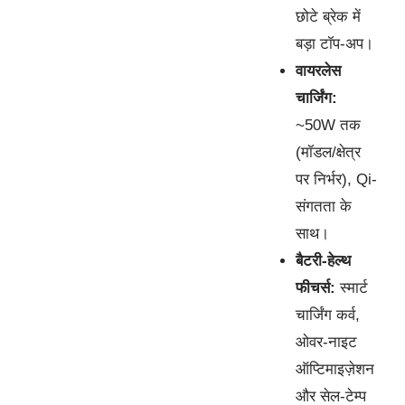
छोटे ब्रेक में
बड़ा टॉप-अप।
वायरलेस
चार्जिंग:
~50W तक
(मॉडल/क्षेत्र
पर निर्भर), Qi-
संगतता के
साथ।
बैटरी-हेल्थ
फीचर्स:
स्मार्ट
चार्जिंग कर्व,
ओवर-नाइट
ऑप्टिमाइज़ेशन
और सेल-टेम्प