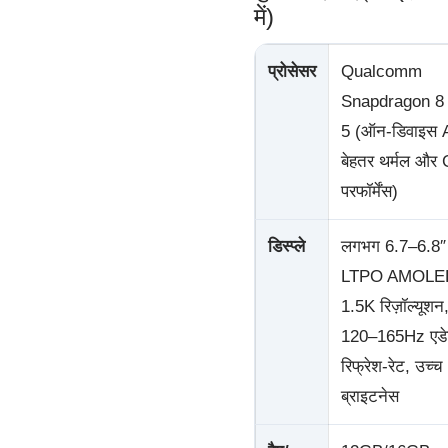
में)
प्रोसेसर
Qualcomm
Snapdragon 8
5 (ऑन-डिवाइस A
बेहतर थर्मल और
परफॉर्मेंस)
डिस्प्ले
लगभग 6.7–6.8″
LTPO AMOLE
1.5K रिज़ॉल्यूशन
120–165Hz एडेप
रिफ्रेश-रेट, उच्च
ब्राइटनेस