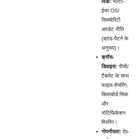
विंडो:
मल्टी-
ईयर OS/
सिक्योरिटी
अपडेट नीति
(ब्रांड-पैटर्न के
अनुरूप)।
क्रॉस-
डिवाइस:
पीसी/
टैबलेट के साथ
फाइल-शेयरिंग,
क्लिपबोर्ड सिंक
और
नोटिफिकेशन
मिररिंग।
गोपनीयता:
ऐप-