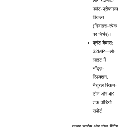
लॉगरिदमिक/
फ्लैट-प्रोफाइल
विकल्प
(डिवाइस-स्पेक
पर निर्भर)।
फ्रंट कैमरा:
32MP—लो-
लाइट में
नॉइज़-
रिडक्शन,
नैचुरल स्किन-
टोन और 4K
तक वीडियो
सपोर्ट।
कलर-साइंस और टोन-मैपिंग