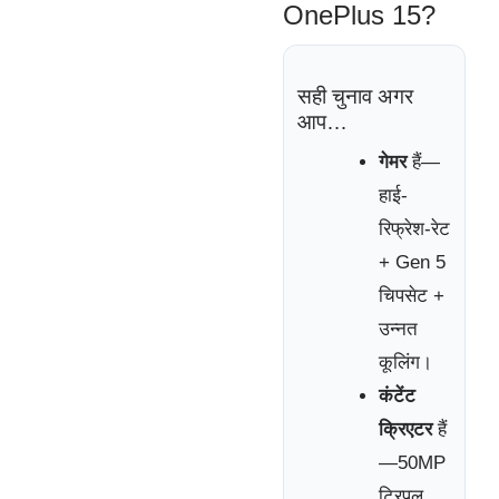
OnePlus 15?
सही चुनाव अगर
आप…
गेमर
हैं—
हाई-
रिफ्रेश-रेट
+ Gen 5
चिपसेट +
उन्नत
कूलिंग।
कंटेंट
क्रिएटर
हैं
—50MP
ट्रिपल