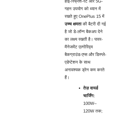
हाई-रिफ्रेश-रेट और 5G-
गहन उपयोग को ध्यान में
रखते हुए OnePlus 15 में
उच्च क्षमता
की बैटरी दी गई
है जो डे-लॉन्ग बैकअप देने
का लक्ष्य रखती है। पावर-
मैनेजमेंट एल्गोरिद्म
बैकग्राउंड-एप्स और डिस्प्ले-
एडेप्टेशन के साथ
अनावश्यक ड्रेन कम करते
हैं।
तेज़ वायर्ड
चार्जिंग:
100W–
120W तक;