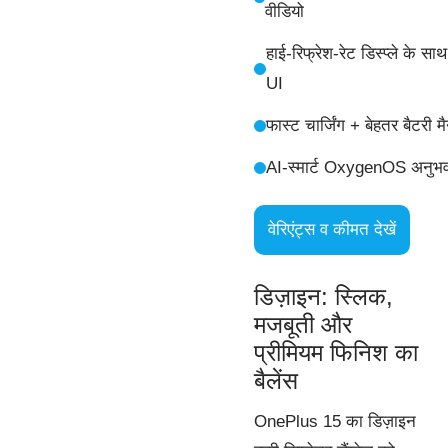
वीडियो
हाई-रिफ्रेश-रेट डिस्प्ले के साथ
UI
फास्ट चार्जिंग + बेहतर बैटरी मै
AI-स्मार्ट OxygenOS अनुभ
वेरिएंट्स व कीमत देखें
डिज़ाइन: स्लिक,
मजबूती और
प्रीमियम फिनिश का
बैलेंस
OnePlus 15 का डिज़ाइन