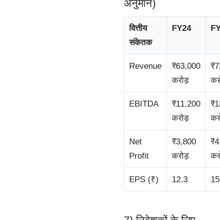
अनुमान)
वित्तीय
FY24
F
संकेतक
Revenue
₹63,000
₹7
करोड़
कर
EBITDA
₹11,200
₹1
करोड़
कर
Net
₹3,800
₹4
Profit
करोड़
कर
EPS (₹)
12.3
15