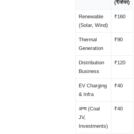
(₹/शेयर)
Renewable
₹160
(Solar, Wind)
Thermal
₹90
Generation
Distribution
₹120
Business
EV Charging
₹40
& Infra
अन्य (Coal
₹40
JV,
Investments)