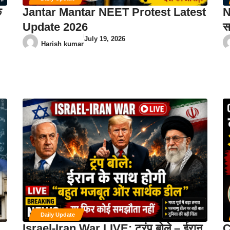
क
Jantar Mantar NEET Protest Latest
N
Update 2026
स
July 19, 2026
Harish kumar
Daily Update
Israel-Iran War LIVE: ट्रंप बोले – ईरान
C