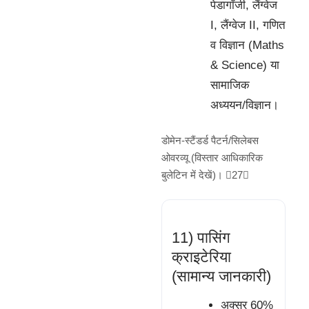
पेडागॉजी, लैंग्वेज
I, लैंग्वेज II, गणित
व विज्ञान (Maths
& Science) या
सामाजिक
अध्ययन/विज्ञान।
डोमेन-स्टैंडर्ड पैटर्न/सिलेबस
ओवरव्यू (विस्तार आधिकारिक
बुलेटिन में देखें)। 27
11) पासिंग
क्राइटेरिया
(सामान्य जानकारी)
अक्सर 60%