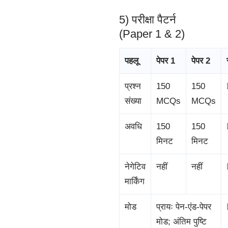
5) परीक्षा पैटर्न
(Paper 1 & 2)
पहलू
पेपर 1
पेपर 2
प्रश्न
150
150
संख्या
MCQs
MCQs
अवधि
150
150
मिनट
मिनट
नेगेटिव
नहीं
नहीं
मार्किंग
मोड
प्रायः पेन-एंड-पेपर
मोड; अंतिम पुष्टि