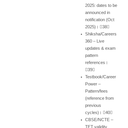
2025: dates to be
announced in
notification (Oct
2025)। 38
Shiksha/Careers
360 – Live
updates & exam
pattern
references।
39
Testbook/Career
Power –
Pattern/fees
(reference from
previous
cycles)। 40
CBSE/NCTE –
TET validity