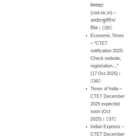
वेबसाइट
(ctet.nic.in) –
अपडेट/बुलेटिन/
लिंक। 35
Economic Times
– “CTET
notification 2025:
Check website,
registration…”
(17 Oct 2025)।
36
Times of India –
CTET December
2025 expected
soon (Oct
2025)। 37
Indian Express –
CTET December