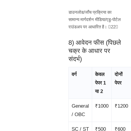
डाउनलोड/जाँच प्रक्रिया का
सामान्य मार्गदर्शन मीडिया/एडु-पोर्टल
राउंडअप पर आधारित है। 22
8) आवेदन फीस (पिछले
चक्र के आधार पर
संदर्भ)
वर्ग
केवल
दोनों
पेपर 1
पेपर
या 2
General
₹1000
₹1200
/ OBC
SC / ST
₹500
₹600