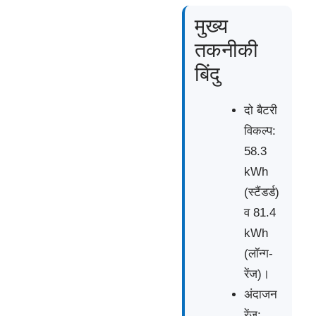
मुख्य
तकनीकी
बिंदु
दो बैटरी
विकल्प:
58.3
kWh
(स्टैंडर्ड)
व 81.4
kWh
(लॉन्ग-
रेंज)।
अंदाजन
रेंज: