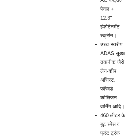
AC कंट्रोल
पैनल +
12.3″
इंफोटेनमेंट
स्क्रीन।
उच्च-स्तरीय
ADAS सुरक्षा
तकनीक जैसे
लेन-कीप
असिस्ट,
फॉरवर्ड
कोलिजन
वार्निंग आदि।
460 लीटर के
बूट स्पेस व
फ्रंट ट्रंक