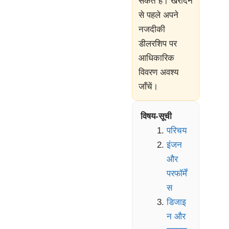
सकते हैं। खरीदने
से पहले अपने
नजदीकी
डीलरशिप पर
आधिकारिक
विवरण अवश्य
जाँचें।
विषय-सूची
परिचय
इंजन
और
परफॉर्में
स
डिजाइ
न और