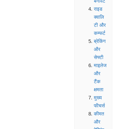
बनावट
राइड
क्वालि
टी और
कम्फर्ट
ब्रेकिंग
और
सेफ्टी
माइलेज
और
टैंक
क्षमता
मुख्य
फीचर्स
कीमत
और