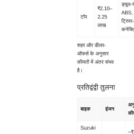
ड्यूल-
₹2.10–
ABS,
टॉप
2.25
ट्रिपर-
लाख
कनेक्ट
शहर और डीलर-
ऑफर्स के अनुसार
कीमतों में अंतर संभव
है।
प्रतिद्वंद्वी तुलना
अन
बाइक
इंजन
की
Suzuki
~₹