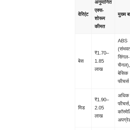
अनुमानित
एक्स-
वेरिएंट
मुख्य बा
शोरूम
कीमत
ABS
(संभव
₹1.70–
सिंगल-
बेस
1.85
चैनल)
लाख
बेसिक
फीचर्स
अधिक
₹1.90–
फीचर्स
मिड
2.05
कॉस्मे
लाख
अपग्रे