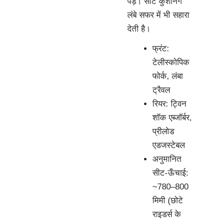
पड़े। सीट कुशनिंग
लंबे सफर में भी सहारा
देती है।
फ्रंट:
टेलीस्कोपिक
फोर्क, लंबा
ट्रैवल
रियर: ट्विन
शॉक एब्जॉर्बर,
प्रीलोड
एडजस्टेबल
अनुमानित
सीट-ऊँचाई:
~780–800
मिमी (छोटे
राइडर्स के