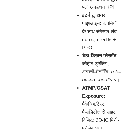
फ्लो अपडेशन KPI।
इंटर्न-टू-हायर
पाइपलाइन:
कंपनियों
के साथ सेमेस्टर-लंबा
co-op; credits +
PPO।
डेटा-ड्रिवन प्लेसमेंट:
कोहोर्ट-ट्रैकिंग,
अलम्नी-मेंटॉरिंग,
role-
based shortlists
।
ATMP/OSAT
Exposure:
पैकेजिंग/टेस्ट
फैसलिटीज़ से साइट
विज़िट; 3D-IC मिनी-
प्रोजेक्ट्स।