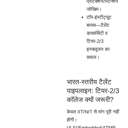
प्रोटेक्शन/रिटेन्शन
जोखिम।
टॉप-इंस्टीट्यूट
बायस—टैलेंट
डायवर्सिटी व
टियर-2/3
इनक्लूजन का
सवाल।
भारत-स्तरीय टैलेंट
पाइपलाइन: टियर-2/3
कॉलेज क्यों जरूरी?
केवल IIT/NIT से मांग पूरी नहीं
होगी।
VLSI/Embedded/ATMP