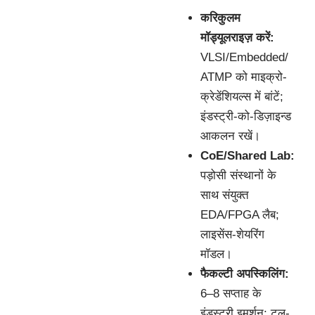
करिकुलम
मॉड्यूलराइज़ करें:
VLSI/Embedded/
ATMP को माइक्रो-
क्रेडेंशियल्स में बांटें;
इंडस्ट्री-को-डिज़ाइन्ड
आकलन रखें।
CoE/Shared Lab:
पड़ोसी संस्थानों के
साथ संयुक्त
EDA/FPGA लैब;
लाइसेंस-शेयरिंग
मॉडल।
फैकल्टी अपस्किलिंग:
6–8 सप्ताह के
इंडस्ट्री इमर्शन; टूल-