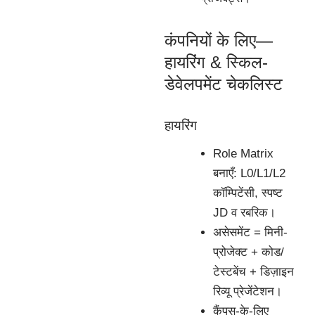
कंपनियों के लिए—
हायरिंग & स्किल-
डेवेलपमेंट चेकलिस्ट
हायरिंग
Role Matrix
बनाएँ: L0/L1/L2
कॉम्पिटेंसी, स्पष्ट
JD व रबरिक।
असेसमेंट = मिनी-
प्रोजेक्ट + कोड/
टेस्टबेंच + डिज़ाइन
रिव्यू प्रेजेंटेशन।
कैंपस-के-लिए