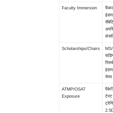
Faculty Immersion
फैकल
इंडस्
सैबे
अपस्
कंसल्
Scholarships/Chairs
MS/
फंडिं
रिसर्
इंडस्
चेयर
ATMP/OSAT
पैकेज
Exposure
टेस्ट
ट्रेनि
2.5