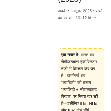
अपडेट: अक्टूबर 2025 • पढ़ने
का समय: ~10–12 मिनट
एक नजर में:
भारत का
सेमीकंडक्टर इकोसिस्टम
तेज़ी से विस्तार कर रहा
है। कंपनियाँ अब
“क्वांटिटी” की बजाय
“क्वालिटी + स्पेशलाइज़्ड
स्किल” पर निवेश कर रही
हैं—इसीलिए IITs, NITs
और IISc जैसे शीर्ष