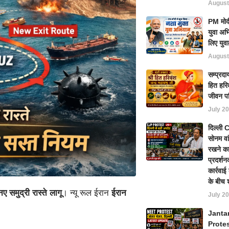
August
PM मोदी
युवा अभ
लिए युवा
August
सम्प्रदा
हित हरिव
जीवन प
July 20
दिल्ली
सोनम वा
रखने का
प्रदर्शन
कार्रवा
के बीच 
समुद्री रास्ते लागू
। न्यू रूल ईरान
ईरान
July 20
Janta
Prote