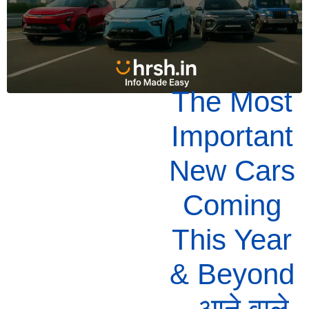
The Most
Important
New Cars
Coming
This Year
& Beyond
– आने वाले