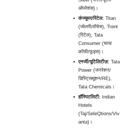
ऑपरेशंस)।
कंज्यूमर/रिटेल:
Titan
(ज्वेलरी/वॉचेस), Trent
(रिटेल), Tata
Consumer (चाय/
कॉफी/फूड्स)।
एनर्जी/यूटिलिटीज़:
Tata
Power (जनरेशन/
डिस्ट्रिब्यूशन/RE),
Tata Chemicals।
हॉस्पिटलिटी:
Indian
Hotels
(Taj/SeleQtions/Viv
anta)।