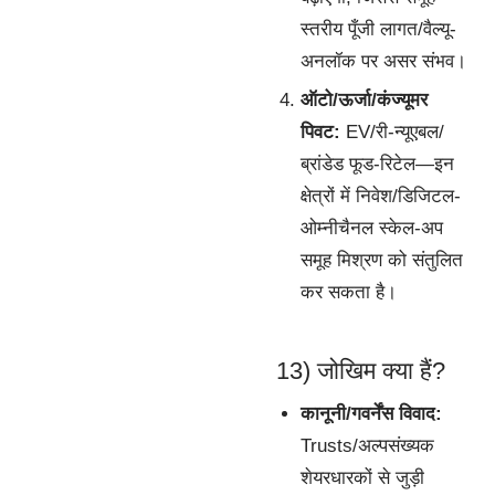
स्तरीय पूँजी लागत/वैल्यू-
अनलॉक पर असर संभव।
ऑटो/ऊर्जा/कंज्यूमर
पिवट:
EV/री-न्यूएबल/
ब्रांडेड फूड-रिटेल—इन
क्षेत्रों में निवेश/डिजिटल-
ओम्नीचैनल स्केल-अप
समूह मिश्रण को संतुलित
कर सकता है।
13) जोखिम क्या हैं?
कानूनी/गवर्नेंस विवाद:
Trusts/अल्पसंख्यक
शेयरधारकों से जुड़ी