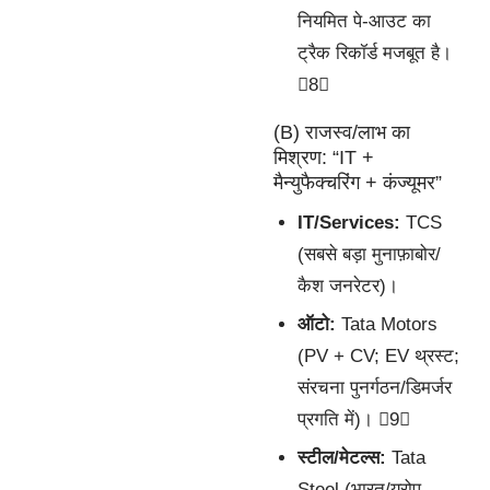
नियमित पे-आउट का
ट्रैक रिकॉर्ड मजबूत है।
8
(B) राजस्व/लाभ का
मिश्रण: “IT +
मैन्युफैक्चरिंग + कंज्यूमर”
IT/Services:
TCS
(सबसे बड़ा मुनाफ़ाबोर/
कैश जनरेटर)।
ऑटो:
Tata Motors
(PV + CV; EV थ्रस्ट;
संरचना पुनर्गठन/डिमर्जर
प्रगति में)। 9
स्टील/मेटल्स:
Tata
Steel (भारत/यूरोप