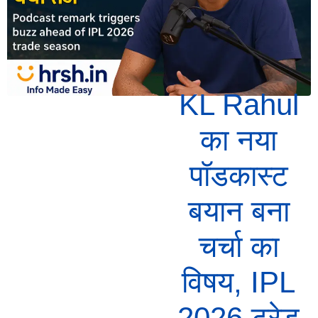
KL Rahul
का नया
पॉडकास्ट
बयान बना
चर्चा का
विषय, IPL
2026 ट्रेड