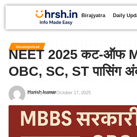
Birajyatra
Daily Upd
Uncategorized
NEET 2025 कट-ऑफ MBB
OBC, SC, ST पासिंग अंक
Harish kumar
Last Updated: October 17, 2025