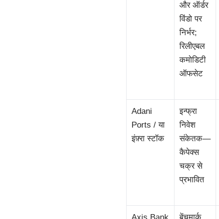
और ऑर्डर
विंडो पर
निर्भर;
रिलीएबल
कमोडिटी
ऑफसेट
Adani
इन्फ्रा
Ports / या
निवेश
इंफ़्रा स्टॉक
संकेतक—
कैपेक्स
चक्र से
प्रभावित
Axis Bank
बेंचमार्क