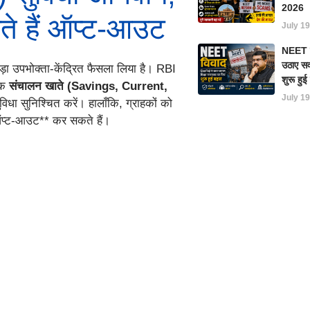
2026
ते हैं ऑप्ट-आउट
July 19
NEET परी
उठाए सवा
ड़ा उपभोक्ता-केंद्रित फैसला लिया है। RBI
शुरू हु
येक
संचालन खाते (Savings, Current,
July 19
विधा सुनिश्चित करें। हालाँकि, ग्राहकों को
 ऑप्ट-आउट** कर सकते हैं।