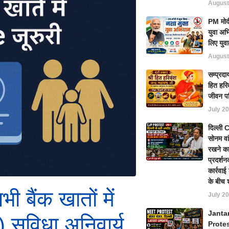
August
PM मोदी
युवा अभ
लिए युवा
August
सम्प्रदा
हित हरिव
जीवन प
July 20
दिल्ली
सोनम वा
रखने का
प्रदर्शन
कार्रवा
के बीच 
ी बैंक खातों में
July 20
Janta
सुविधा अनिवार्य,
Prote