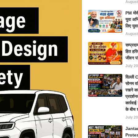
August
PM मोदी
युवा अभ
लिए युवा
August
सम्प्रदा
हित हरिव
जीवन प
July 20
दिल्ली
सोनम वा
रखने का
प्रदर्शन
कार्रवा
के बीच 
July 20
Janta
Prote